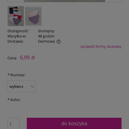
Dostępność:
dostepny
Wysyłka w:
48 godzin
Dostawa:
Darmowa
sprawdź formy dostawy
Cena nie zawiera ewentualnych kosztów płatności
6,99 zł
Cena:
*
Rozmiar:
*
Kolor:
do koszyka