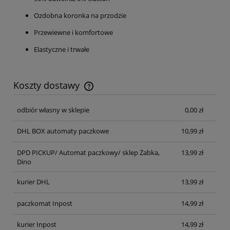
Ozdobna koronka na przodzie
Przewiewne i komfortowe
Elastyczne i trwałe
Koszty dostawy
Cena nie zawiera ewentualnych kosztów płatności
odbiór własny w sklepie
0,00 zł
DHL BOX automaty paczkowe
10,99 zł
DPD PICKUP/ Automat paczkowy/ sklep Żabka,
13,99 zł
Dino
kurier DHL
13,99 zł
paczkomat Inpost
14,99 zł
kurier Inpost
14,99 zł