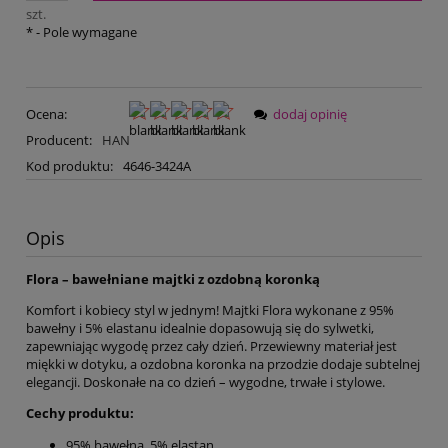
szt.
*
- Pole wymagane
Ocena:
dodaj opinię
Producent:
HAN
Kod produktu:
4646-3424A
Opis
Flora – bawełniane majtki z ozdobną koronką
Komfort i kobiecy styl w jednym! Majtki Flora wykonane z 95%
bawełny i 5% elastanu idealnie dopasowują się do sylwetki,
zapewniając wygodę przez cały dzień. Przewiewny materiał jest
miękki w dotyku, a ozdobna koronka na przodzie dodaje subtelnej
elegancji. Doskonałe na co dzień – wygodne, trwałe i stylowe.
Cechy produktu:
95% bawełna, 5% elastan