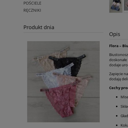
POŚCIELE
RĘCZNIKI
Produkt dnia
Opis
Flora – B
Biustonosz 
doskonałe 
dodaje uro
Zapięcie n
dodają del
Cechy pro
Mise
Skła
Gład
Kok