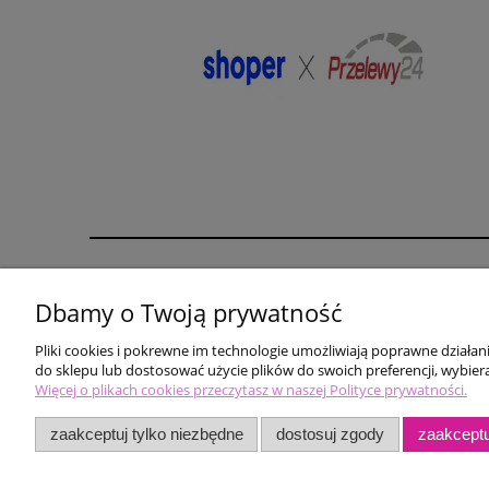
Pomoc
Moje konto
Dbamy o Twoją prywatność
karta rabatowa
Twoje zamówienia
Pliki cookies i pokrewne im technologie umożliwiają poprawne działa
biustonosz gratis
Ustawienia konta
do sklepu lub dostosować użycie plików do swoich preferencji, wybiera
Zwroty i reklamacje
Więcej o plikach cookies przeczytasz w naszej Polityce prywatności.
zaakceptuj tylko niezbędne
dostosuj zgody
zaakceptu