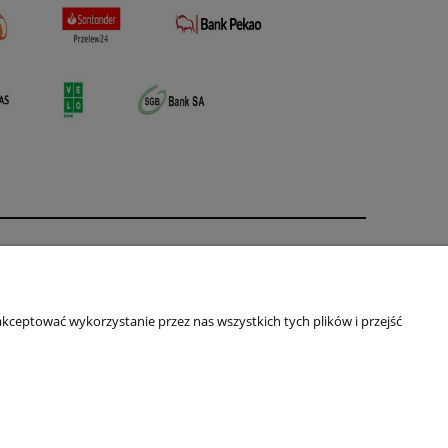
O nas
ści
Kontakt i dane firmy
kceptować wykorzystanie przez nas wszystkich tych plików i przejść
Primas
ul. Jagiellońska 16
64-100 Leszno
NIP: 697-231-84-54
Telefon:
+48 661-613-381