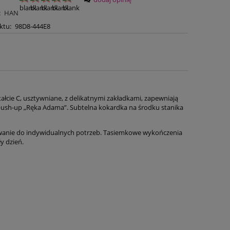
:
HAN
ktu:
98D8-444E8
tałcie C, usztywniane, z delikatnymi zakładkami, zapewniają
 push-up „Ręka Adama”. Subtelna kokardka na środku stanika
sowanie do indywidualnych potrzeb. Tasiemkowe wykończenia
y dzień.