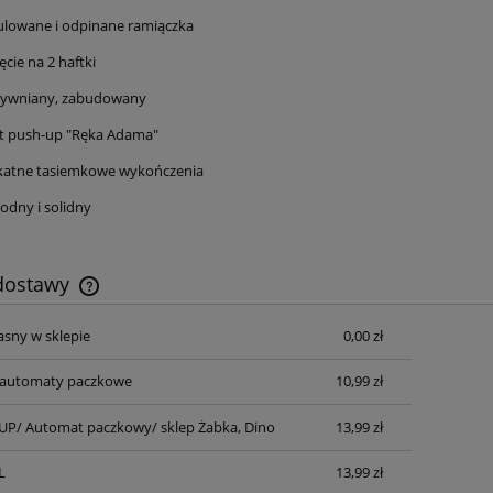
ulowane i odpinane ramiączka
ęcie na 2 haftki
tywniany, zabudowany
kt push-up "Ręka Adama"
ikatne tasiemkowe wykończenia
dny i solidny
 dostawy
asny w sklepie
0,00 zł
Cena nie zawiera ewentualnych kosztów
płatności
automaty paczkowe
10,99 zł
P/ Automat paczkowy/ sklep Żabka, Dino
13,99 zł
L
13,99 zł