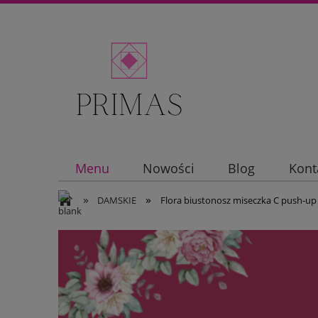
Menu
Nowości
Blog
Kont
»
»
DAMSKIE
Flora biustonosz miseczka C push-u