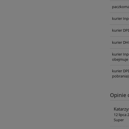
paczkoma
kurier Inp
kurier DP
kurier DH
kurier In
obejmuje 
kurier DP
pobrania)
Opinie 
Katarzy
12 lipca 
Super