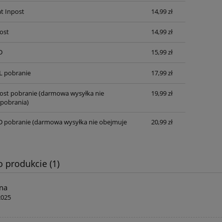
t Inpost
14,99 zł
ost
14,99 zł
D
15,99 zł
L pobranie
17,99 zł
post pobranie
(darmowa wysyłka nie
19,99 zł
pobrania)
D pobranie
(darmowa wysyłka nie obejmuje
20,99 zł
o produkcie (1)
na
2025