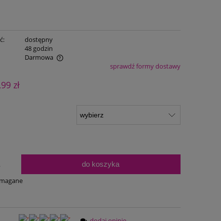
ć:
dostępny
:
48 godzin
Darmowa
sprawdź formy dostawy
ualnych kosztów
,99 zł
do koszyka
.
ymagane
dodaj opinię