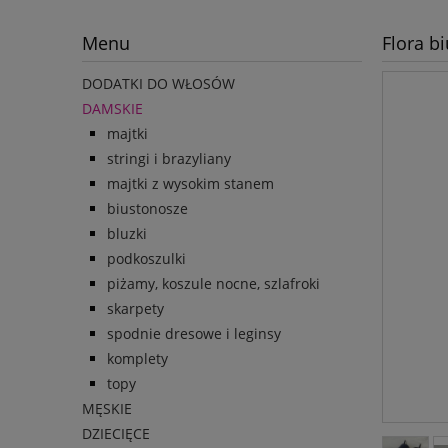
Menu
Flora b
DODATKI DO WŁOSÓW
DAMSKIE
majtki
stringi i brazyliany
majtki z wysokim stanem
biustonosze
bluzki
podkoszulki
piżamy, koszule nocne, szlafroki
skarpety
spodnie dresowe i leginsy
komplety
topy
MĘSKIE
DZIECIĘCE