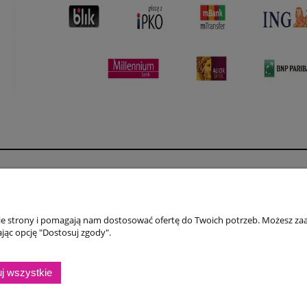
Płatności i dostawa
Informacje
Formy płatności
Polityka prywatno
nie strony i pomagają nam dostosować ofertę do Twoich potrzeb. Możesz zaa
Czas i koszty dostawy
Jak kupować?
jąc opcję "Dostosuj zgody".
Czas realizacji zamówienia
Regulamin
j wszystkie