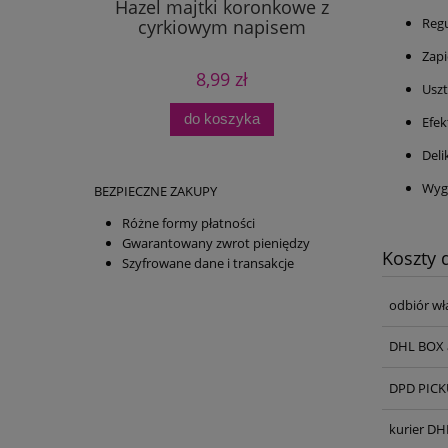
Hazel majtki koronkowe z
Reg
cyrkiowym napisem
Zapi
8,99 zł
Usz
do koszyka
Efe
Del
Wygo
BEZPIECZNE ZAKUPY
Różne formy płatności
Gwarantowany zwrot pieniędzy
Koszty
Szyfrowane dane i transakcje
odbiór wł
DHL BOX 
DPD PICKU
kurier DH