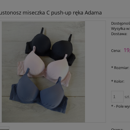
iustonosz miseczka C push-up ręka Adama
Dostępnoś
Wysyłka w
Dostawa:
Cena nie zawiera ewent
19
Cena:
płatności
*
Rozmiar:
*
Kolor:
szt
*
- Pole w
Ocena: