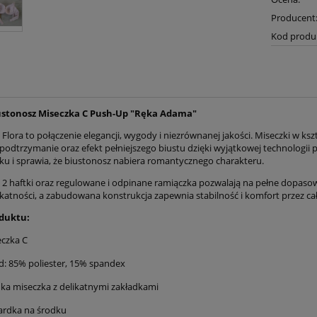
Producent
Kod produ
iustonosz Miseczka C Push-Up "Ręka Adama"
Flora to połączenie elegancji, wygody i niezrównanej jakości. Miseczki w ksz
podtrzymanie oraz efekt pełniejszego biustu dzięki wyjątkowej technologii
ku i sprawia, że biustonosz nabiera romantycznego charakteru.
a 2 haftki oraz regulowane i odpinane ramiączka pozwalają na pełne dopa
ikatności, a zabudowana konstrukcja zapewnia stabilność i komfort przez cał
duktu:
czka C
d: 85% poliester, 15% spandex
ka miseczka z delikatnymi zakładkami
ardka na środku