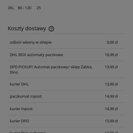
3XL 80 - 120 25
Koszty dostawy
Cena nie zawiera ewentualnych kosztów płatności
odbiór własny w sklepie
0,00 zł
DHL BOX automaty paczkowe
10,99 zł
DPD PICKUP/ Automat paczkowy/ sklep Żabka,
13,99 zł
Dino
kurier DHL
13,99 zł
paczkomat Inpost
14,99 zł
kurier Inpost
14,99 zł
kurier DPD
15,99 zł