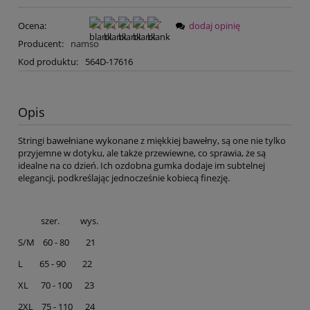
Ocena:
dodaj opinię
Producent:
namso
Kod produktu:
564D-17616
Opis
Stringi bawełniane wykonane z miękkiej bawełny, są one nie tylko
przyjemne w dotyku, ale także przewiewne, co sprawia, że są
idealne na co dzień. Ich ozdobna gumka dodaje im subtelnej
elegancji, podkreślając jednocześnie kobiecą finezję.
szer. wys.
S/M 60 - 80 21
L 65 - 90 22
XL 70 - 100 23
2XL 75 - 110 24