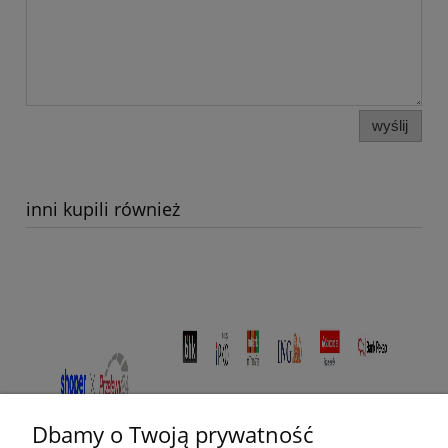
wyślij
inni kupili również
Dbamy o Twoją prywatność