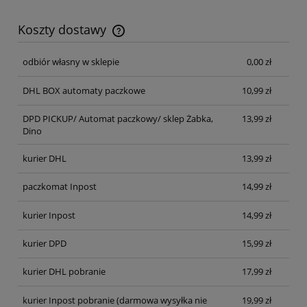
Koszty dostawy
Cena nie zawiera ewentualnych kosztów płatności
odbiór własny w sklepie
0,00 zł
DHL BOX automaty paczkowe
10,99 zł
DPD PICKUP/ Automat paczkowy/ sklep Żabka,
13,99 zł
Dino
kurier DHL
13,99 zł
paczkomat Inpost
14,99 zł
kurier Inpost
14,99 zł
kurier DPD
15,99 zł
kurier DHL pobranie
17,99 zł
kurier Inpost pobranie
(darmowa wysyłka nie
19,99 zł