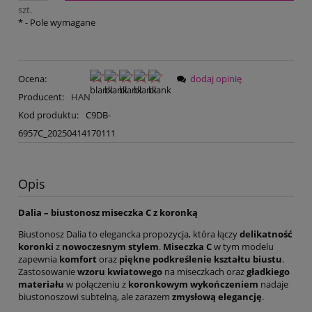
szt.
*
- Pole wymagane
Ocena:
dodaj opinię
Producent:
HAN
Kod produktu:
C9DB-
6957C_20250414170111
Opis
Dalia – biustonosz miseczka C z koronką
Biustonosz Dalia to elegancka propozycja, która łączy
delikatność
koronki
z
nowoczesnym stylem
.
Miseczka C
w tym modelu
zapewnia
komfort
oraz
piękne podkreślenie kształtu biustu
.
Zastosowanie
wzoru kwiatowego
na miseczkach oraz
gładkiego
materiału
w połączeniu z
koronkowym wykończeniem
nadaje
biustonoszowi subtelną, ale zarazem
zmysłową elegancję
.