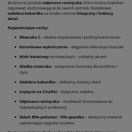
Biustonosz posiada
odpinane ramiączka
, które można dowolnie
regulować, dostosowując je do swoich potrzeb. Dodatkowo
ozdobna kokardka
na środku stanowi
klasyczny i kobiecy
detal
.
Najważniejsze cechy:
Miseczka C
– idealne dopasowanie i podtrzymanie biustu
Koronkowe wykończenie
– elegancka dekoracja miseczek
Wzór kwiatowy
na miseczkach – subtelny akcent
Gładka miseczka
– połączenie z koronką dla komfortu i
stylu
Ozdobna kokardka
– delikatny, kobiecy detal
Zapięcie na 2 haftki
– klasyczne, stabilne
Odpinane ramiączka
– możliwość dostosowania do
indywidualnych preferencji
Skład: 85% poliester, 15% spandex
– elastyczny materiał
zapewniający wygodę noszenia