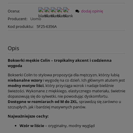
Ocena:
dodaj opinię
Producent:
Uomo
Kod produktu:
5F25-6356A
Opis
Bokserki męskie Colin – tropikalny akcent i codzienna
wygoda
Bokserki Colin to stylowa propozycja dla mężczyzn, którzy lubią
niebanalne wzory
i wygodę na co dzień. Ich głównym atutem jest
modny motyw liści
, który przyciąga wzrok i nadaje bieliźnie
świeżości. Wykonane z miękkiego, elastycznego materiału, świetnie
dopasowują się do sylwetki, nie powodując dyskomfortu.
Dostępne w rozmiarach od M do 2XL
, sprawdzą się zarówno u
szczupłych, jak i bardziej masywnych panów.
Najważniejsze cechy:
Wzór w liście
– oryginalny, modny wygląd