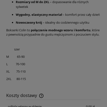
Rozmiary od M do 2XL
– dopasowanie dla różnych
sylwetek
Wygodny, elastyczny materiał
– komfort przez cały dzień
Nowoczesny krój
– idealny do codziennego użytku
Bokserki Colin to
połączenie modnego wzoru i komfortu
, które
z pewnością przypadnie do gustu mężczyznom z poczuciem stylu.
szer
M 65-90
L 70-100
XL 75-110
2XL 80-115
Koszty dostawy
Cena nie zawiera ewentualnych kosztów płatności
odbiór własny w sklepie
0,00 zł