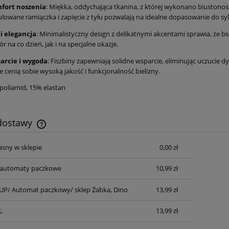
fort noszenia
: Miękka, oddychająca tkanina, z której wykonano biustonosz
lowane ramiączka i zapięcie z tyłu pozwalają na idealne dopasowanie do syl
 i elegancja
: Minimalistyczny design z delikatnymi akcentami sprawia, że biu
r na co dzień, jak i na specjalne okazje.
arcie i wygoda
: Fiszbiny zapewniają solidne wsparcie, eliminując uczucie d
e cenią sobie wysoką jakość i funkcjonalność bielizny.
 poliamid, 15% elastan
 dostawy
asny w sklepie
0,00 zł
Cena nie zawiera ewentualnych kosztów
płatności
automaty paczkowe
10,99 zł
P/ Automat paczkowy/ sklep Żabka, Dino
13,99 zł
L
13,99 zł