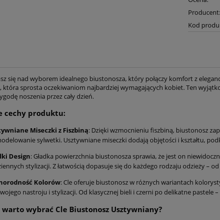
Producent
Kod produ
sz się nad wyborem idealnego biustonosza, który połączy komfort z elegan
, która sprosta oczekiwaniom najbardziej wymagających kobiet. Ten wyjątk
ygodę noszenia przez cały dzień.
e cechy produktu:
tywniane Miseczki z Fiszbiną
: Dzięki wzmocnieniu fiszbiną, biustonosz zap
delowanie sylwetki. Usztywniane miseczki dodają objętości i kształtu, podkr
dki Design
: Gładka powierzchnia biustonosza sprawia, że jest on niewido
iennych stylizacji. Z łatwością dopasuje się do każdego rodzaju odzieży – od
norodność Kolorów
: Cle oferuje biustonosz w różnych wariantach kolorys
wojego nastroju i stylizacji. Od klasycznej bieli i czerni po delikatne pastele 
 warto wybrać Cle Biustonosz Usztywniany?