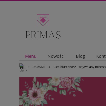
Menu
Nowości
Blog
Kont
»
»
DAMSKIE
Cleo biustonosz usztywniany miseczk