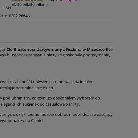
:
HAN
ktu:
03F2-2664A
cją?
Cle Biustonosz Usztywniany z Fiszbiną w Miseczce E
to
owy biustonosz zapewnia nie tylko doskonałe podtrzymanie,
ewnia stabilność i uniesienie, co pozwala na idealne
eślając naturalną linię biustu.
czny pod ubraniami, co czyni go doskonałym wyborem do
 eleganckich sukienek po casualowe t-shirty.
tycznych, dzięki czemu możesz dobrać model idealnie pasujący
– wybór należy do Ciebie!