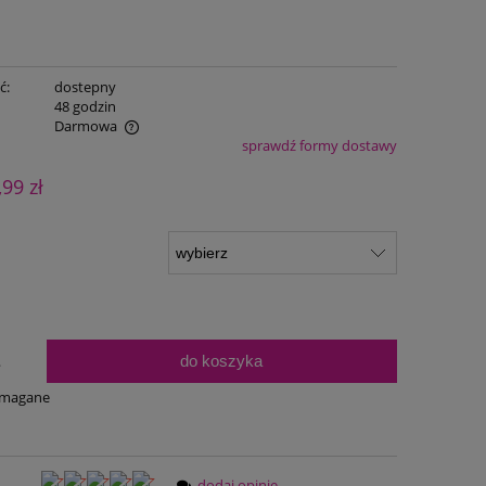
ć:
dostepny
:
48 godzin
Darmowa
sprawdź formy dostawy
ualnych kosztów
,99 zł
do koszyka
.
ymagane
dodaj opinię