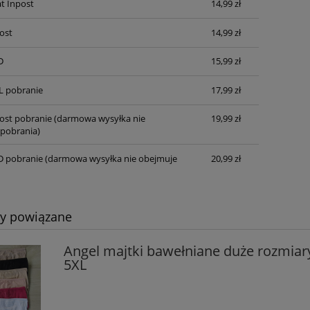
t Inpost
14,99 zł
ost
14,99 zł
D
15,99 zł
L pobranie
17,99 zł
post pobranie
(darmowa wysyłka nie
19,99 zł
pobrania)
D pobranie
(darmowa wysyłka nie obejmuje
20,99 zł
ty powiązane
Angel majtki bawełniane duże rozmiar
5XL