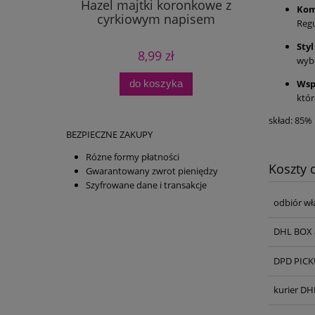
Hazel majtki koronkowe z
Kom
cyrkiowym napisem
Regu
Styl
8,99 zł
wybó
do koszyka
Wsp
któr
skład: 85%
BEZPIECZNE ZAKUPY
Różne formy płatności
Koszty
Gwarantowany zwrot pieniędzy
Szyfrowane dane i transakcje
odbiór wł
DHL BOX 
DPD PICKU
kurier DH