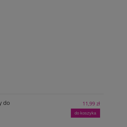
y do
11,99 zł
do koszyka