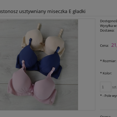
ustonosz usztywniany miseczka E gładki
Dostępnoś
Wysyłka w
Dostawa:
Cena nie zawiera ewent
21
Cena:
płatności
*
Rozmiar:
*
Kolor:
szt
*
- Pole w
Ocena: