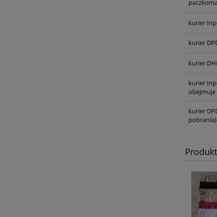
paczkoma
kurier Inp
kurier DP
kurier DH
kurier In
obejmuje 
kurier DP
pobrania)
Produk