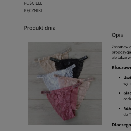
POŚCIELE
RĘCZNIKI
Produkt dnia
Opis
Zastanawia
propozycja
ale także w
Kluczow
Usz
wymo
Gła
codz
Róż
do T
Dlaczego