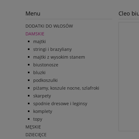
Menu
Cleo bi
DODATKI DO WŁOSÓW
DAMSKIE
majtki
stringi i brazyliany
majtki z wysokim stanem
biustonosze
bluzki
podkoszulki
piżamy, koszule nocne, szlafroki
skarpety
spodnie dresowe i leginsy
komplety
topy
MĘSKIE
DZIECIĘCE