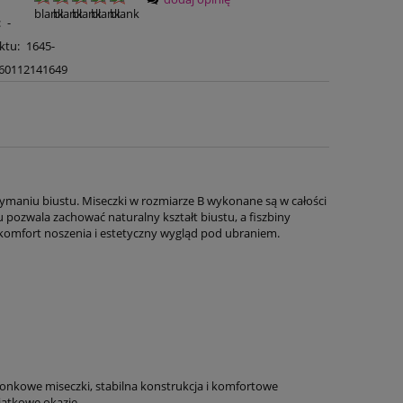
:
-
ktu:
1645-
60112141649
ymaniu biustu. Miseczki w rozmiarze B wykonane są w całości
pu pozwala zachować naturalny kształt biustu, a fiszbiny
 komfort noszenia i estetyczny wygląd pod ubraniem.
ronkowe miseczki, stabilna konstrukcja i komfortowe
jątkowe okazje.