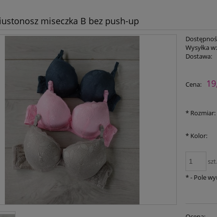
iustonosz miseczka B bez push-up
Dostępnoś
Wysyłka w
Dostawa:
Cena nie zawiera ewent
19
Cena:
płatności
*
Rozmiar:
*
Kolor:
szt
*
- Pole w
Ocena: