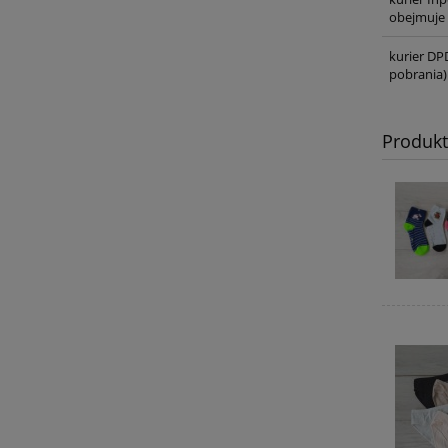
obejmuje 
kurier DP
pobrania)
Produk