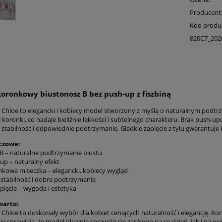
Producent
Kod produ
820C7_202
koronkowy biustonosz B bez push-up z fiszbiną
 Chloe to elegancki i kobiecy model stworzony z myślą o naturalnym podtrz
j koronki, co nadaje bieliźnie lekkości i subtelnego charakteru. Brak push-u
 stabilność i odpowiednie podtrzymanie. Gładkie zapięcie z tyłu gwarantuje
czowe:
 B – naturalne podtrzymanie biustu
up – naturalny efekt
onkowa miseczka – elegancki, kobiecy wygląd
– stabilność i dobre podtrzymanie
apięcie – wygoda i estetyka
warto:
 Chloe to doskonały wybór dla kobiet ceniących naturalność i elegancję. Ko
 sprawiają, że model idealnie sprawdzi się zarówno na co dzień, jak i na wy