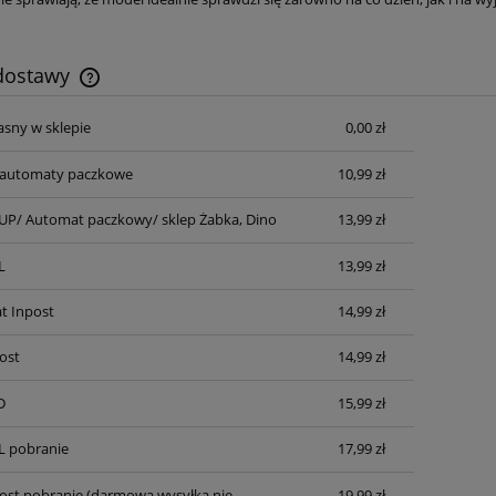
 dostawy
asny w sklepie
0,00 zł
Cena nie zawiera ewentualnych kosztów
płatności
automaty paczkowe
10,99 zł
P/ Automat paczkowy/ sklep Żabka, Dino
13,99 zł
L
13,99 zł
t Inpost
14,99 zł
ost
14,99 zł
D
15,99 zł
L pobranie
17,99 zł
post pobranie
(darmowa wysyłka nie
19,99 zł