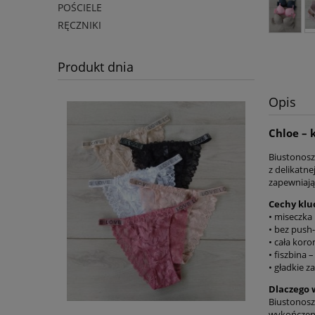
POŚCIELE
RĘCZNIKI
Produkt dnia
Opis
Chloe – 
Biustonosz
z delikatne
zapewniają
Cechy klu
• miseczka
• bez push-
• cała kor
• fiszbina 
• gładkie z
Dlaczego 
Biustonosz
wykończenie