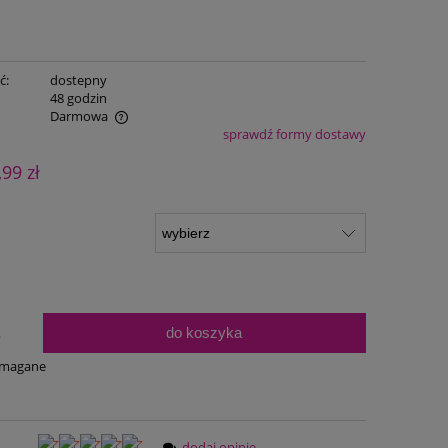
ć:
dostepny
:
48 godzin
Darmowa
sprawdź formy dostawy
ualnych kosztów
,99 zł
do koszyka
.
ymagane
dodaj opinię