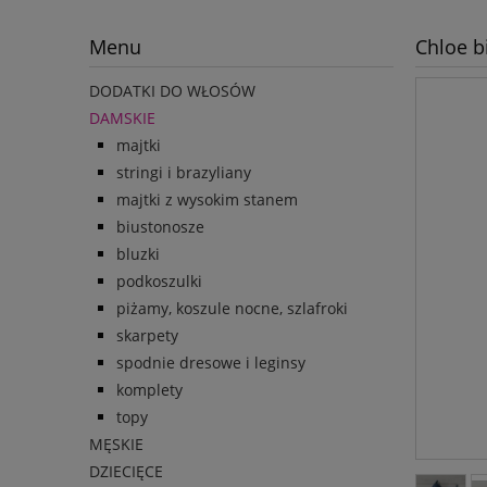
Menu
Chloe b
DODATKI DO WŁOSÓW
DAMSKIE
majtki
stringi i brazyliany
majtki z wysokim stanem
biustonosze
bluzki
podkoszulki
piżamy, koszule nocne, szlafroki
skarpety
spodnie dresowe i leginsy
komplety
topy
MĘSKIE
DZIECIĘCE