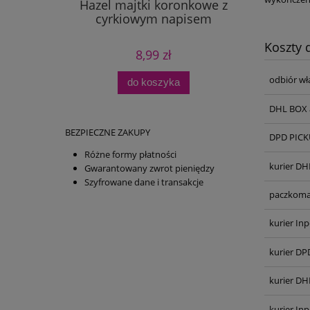
Hazel majtki koronkowe z
cyrkiowym napisem
Koszty
8,99 zł
odbiór wł
do koszyka
DHL BOX 
BEZPIECZNE ZAKUPY
DPD PICKU
Różne formy płatności
kurier DH
Gwarantowany zwrot pieniędzy
Szyfrowane dane i transakcje
paczkoma
kurier Inp
kurier DP
kurier DH
kurier In