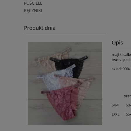
POŚCIELE
RĘCZNIKI
Produkt dnia
Opis
majtki całk
tworząc ni
skład: 90%
szer.
S/M 60
L/XL 65