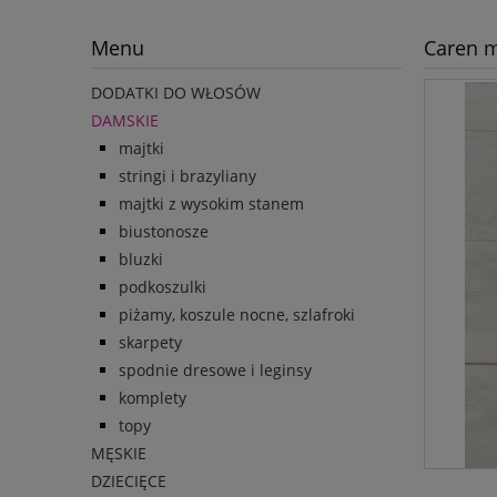
Menu
Caren m
DODATKI DO WŁOSÓW
DAMSKIE
majtki
stringi i brazyliany
majtki z wysokim stanem
biustonosze
bluzki
podkoszulki
piżamy, koszule nocne, szlafroki
skarpety
spodnie dresowe i leginsy
komplety
topy
MĘSKIE
DZIECIĘCE