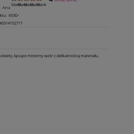
:
Aina
ktu:
653D-
40314152717
obiety, łączące misterny wzór z delikatnością materiału,