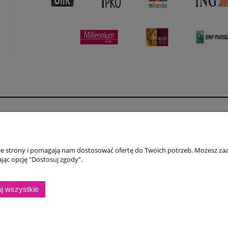
Płatności i dostawa
Informacje
Formy płatności
Polityka prywatno
nie strony i pomagają nam dostosować ofertę do Twoich potrzeb. Możesz zaa
Czas i koszty dostawy
Jak kupować?
jąc opcję "Dostosuj zgody".
Czas realizacji zamówienia
Regulamin
j wszystkie