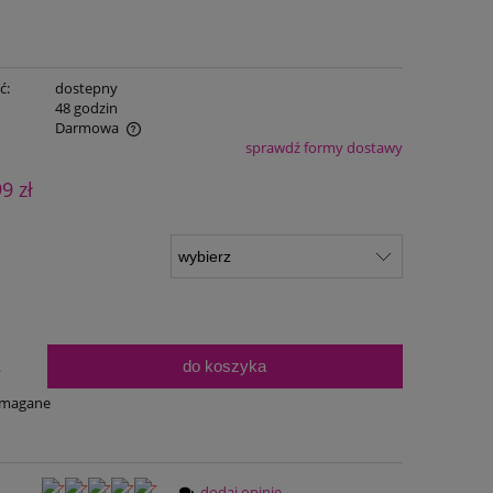
ć:
dostepny
:
48 godzin
Darmowa
sprawdź formy dostawy
ualnych kosztów
99 zł
do koszyka
.
ymagane
dodaj opinię