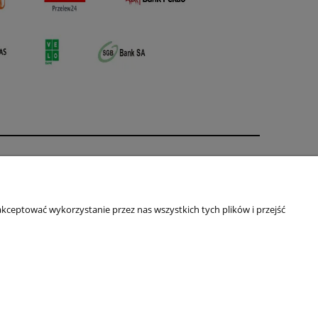
O nas
ści
Kontakt i dane firmy
kceptować wykorzystanie przez nas wszystkich tych plików i przejść
Primas
ul. Jagiellońska 16
64-100 Leszno
NIP: 697-231-84-54
Telefon:
+48 661-613-381
Email:
m.konieczna101@gmail.com