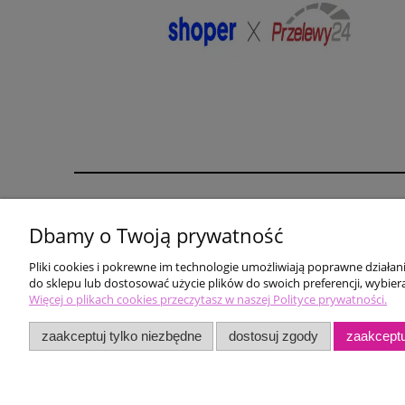
Pomoc
Moje konto
Dbamy o Twoją prywatność
karta rabatowa
Twoje zamówienia
Pliki cookies i pokrewne im technologie umożliwiają poprawne działa
biustonosz gratis
Ustawienia konta
do sklepu lub dostosować użycie plików do swoich preferencji, wybiera
Zwroty i reklamacje
Więcej o plikach cookies przeczytasz w naszej Polityce prywatności.
zaakceptuj tylko niezbędne
dostosuj zgody
zaakceptu