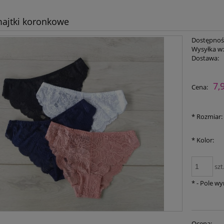
ajtki koronkowe
Dostępnoś
Wysyłka w
Dostawa:
Cena nie zawiera ewent
7,
Cena:
płatności
*
Rozmiar:
*
Kolor:
szt
*
- Pole w
Ocena: