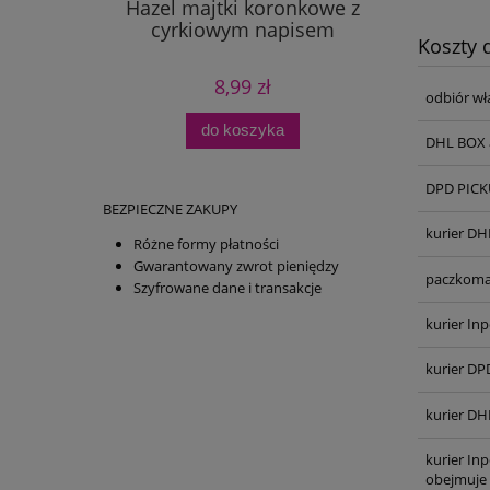
Hazel majtki koronkowe z
cyrkiowym napisem
Koszty
8,99 zł
odbiór wł
do koszyka
DHL BOX 
DPD PICKU
BEZPIECZNE ZAKUPY
kurier DH
Różne formy płatności
Gwarantowany zwrot pieniędzy
paczkoma
Szyfrowane dane i transakcje
kurier Inp
kurier DP
kurier DH
kurier In
obejmuje 