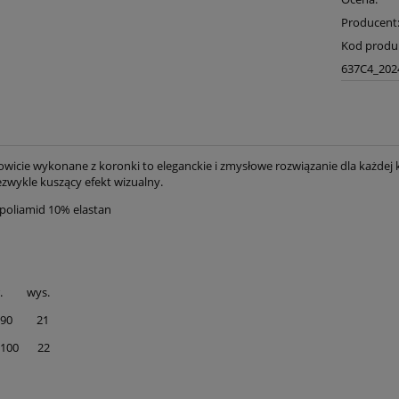
Producent
Kod produ
637C4_202
owicie wykonane z koronki to eleganckie i zmysłowe rozwiązanie dla każdej k
ezwykle kuszący efekt wizualny.
 poliamid 10% elastan
 wys.
-90 21
-100 22