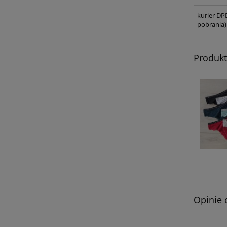
kurier DP
pobrania)
Produk
Opinie 