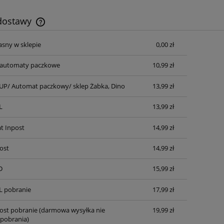
 dostawy
asny w sklepie
0,00 zł
Cena nie zawiera ewentualnych kosztów
płatności
automaty paczkowe
10,99 zł
P/ Automat paczkowy/ sklep Żabka, Dino
13,99 zł
L
13,99 zł
t Inpost
14,99 zł
ost
14,99 zł
D
15,99 zł
L pobranie
17,99 zł
post pobranie
(darmowa wysyłka nie
19,99 zł
pobrania)