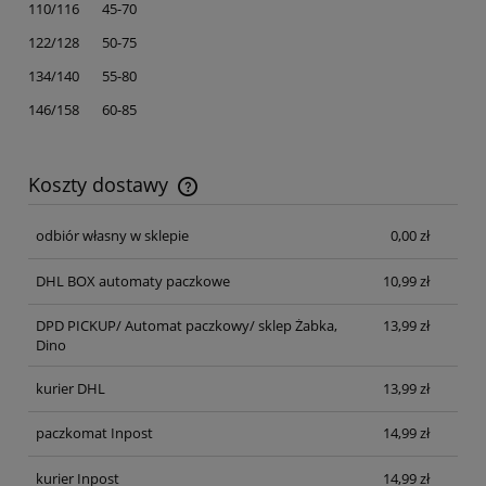
110/116 45-70
122/128 50-75
134/140 55-80
146/158 60-85
Koszty dostawy
Cena nie zawiera ewentualnych kosztów płatności
odbiór własny w sklepie
0,00 zł
DHL BOX automaty paczkowe
10,99 zł
DPD PICKUP/ Automat paczkowy/ sklep Żabka,
13,99 zł
Dino
kurier DHL
13,99 zł
paczkomat Inpost
14,99 zł
kurier Inpost
14,99 zł