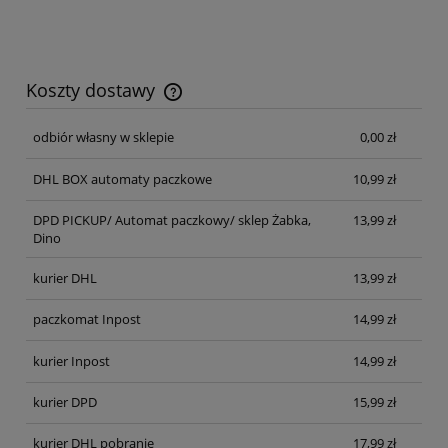
Koszty dostawy
Cena nie zawiera ewentualnych kosztów płatności
odbiór własny w sklepie
0,00 zł
DHL BOX automaty paczkowe
10,99 zł
DPD PICKUP/ Automat paczkowy/ sklep Żabka,
13,99 zł
Dino
kurier DHL
13,99 zł
paczkomat Inpost
14,99 zł
kurier Inpost
14,99 zł
kurier DPD
15,99 zł
kurier DHL pobranie
17,99 zł