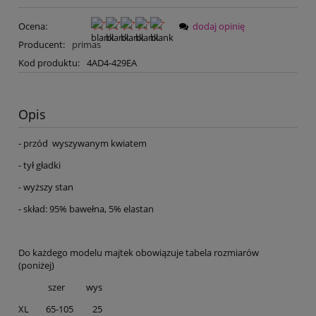
Ocena:
dodaj opinię
Producent:
primas
Kod produktu:
4AD4-429EA
Opis
- przód wyszywanym kwiatem
- tył gładki
- wyższy stan
- skład: 95% bawełna, 5% elastan
Do każdego modelu majtek obowiązuje tabela rozmiarów
(poniżej)
szer wys
XL 65-105 25