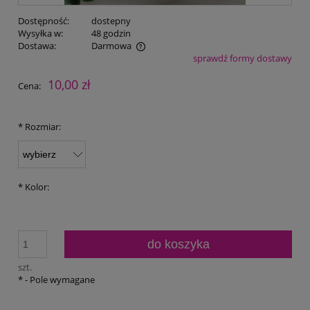
Dostępność:
dostepny
Wysyłka w:
48 godzin
Dostawa:
Darmowa
sprawdź formy dostawy
Cena nie zawiera ewentualnych kosztów płatności
10,00 zł
Cena:
*
Rozmiar:
*
Kolor:
do koszyka
szt.
*
- Pole wymagane