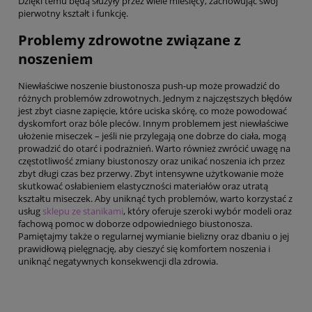
Dzięki temu będą służyły przez wiele miesięcy, zachowując swój
pierwotny kształt i funkcję.
Problemy zdrowotne związane z
noszeniem
Niewłaściwe noszenie biustonosza push-up może prowadzić do
różnych problemów zdrowotnych. Jednym z najczęstszych błędów
jest zbyt ciasne zapięcie, które uciska skórę, co może powodować
dyskomfort oraz bóle pleców. Innym problemem jest niewłaściwe
ułożenie miseczek – jeśli nie przylegają one dobrze do ciała, mogą
prowadzić do otarć i podrażnień. Warto również zwrócić uwagę na
częstotliwość zmiany biustonoszy oraz unikać noszenia ich przez
zbyt długi czas bez przerwy. Zbyt intensywne użytkowanie może
skutkować osłabieniem elastyczności materiałów oraz utratą
kształtu miseczek. Aby uniknąć tych problemów, warto korzystać z
usług
sklepu ze stanikami
, który oferuje szeroki wybór modeli oraz
fachową pomoc w doborze odpowiedniego biustonosza.
Pamiętajmy także o regularnej wymianie bielizny oraz dbaniu o jej
prawidłową pielęgnację, aby cieszyć się komfortem noszenia i
uniknąć negatywnych konsekwencji dla zdrowia.