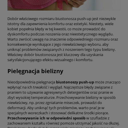
Dobór właściwego rozmiaru biustonosza push-up jest niezwykle
istotny dla zapewnienia komfortu oraz estetyki. Niestety, wiele
kobiet popełnia błędy w tej kwestii, co może prowadzić do
dyskomfortu podczas noszenia oraz nieestetycznego wyglądu.
Warto zwrócić uwagę na znaczenie odpowiedniego rozmiaru oraz
konsekwencje wynikające z jego niewłaściwego wyboru, aby
uniknąć problemów związanych z noszeniem tego typu bielizny.
Właściwy dobór biustonosza jest kluczowy dla uzyskania
satysfakcjonującego efektu wizualnego i komfortu.
Pielęgnacja bielizny
Nieodpowiednia pielęgnacja
biustonoszy push-up
może znacząco
wpłynąć na ich trwałość i wygląd. Najczęstsze błędy związane z
praniem to używanie agresywnych detergentów oraz pranie w
zbyt wysokiej temperaturze. Przechowywanie bielizny w sposób
niewłaściwy, np. przez zgniatanie miseczek, prowadzi do
deformacji. Aby uniknąć tych problemów, warto prać je w
specjalnych woreczkach i stosować delikatne środki piorące.
Przechowywanie ich w odpowiedni sposób
w szufladzie z
zachowaniem kształtu również pomoże utrzymać jakość na dłużej.