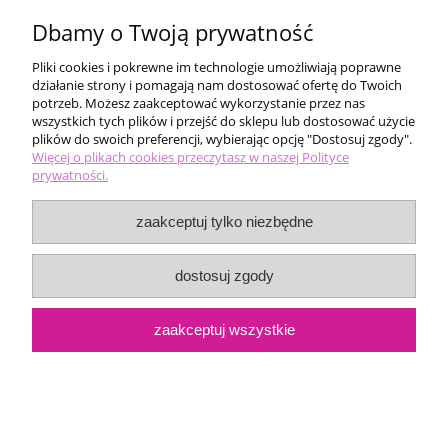
Dbamy o Twoją prywatność
Pliki cookies i pokrewne im technologie umożliwiają poprawne
działanie strony i pomagają nam dostosować ofertę do Twoich
potrzeb. Możesz zaakceptować wykorzystanie przez nas
wszystkich tych plików i przejść do sklepu lub dostosować użycie
plików do swoich preferencji, wybierając opcję "Dostosuj zgody".
Pomoc
Więcej o plikach cookies przeczytasz w naszej Polityce
prywatności.
Moje konto
zaakceptuj tylko niezbędne
Płatności i dostawa
dostosuj zgody
Informacje
zaakceptuj wszystkie
O nas
pokaż pełną wersję strony
Sklep internetowy Shoper.pl