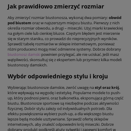
Jak prawidłowo zmierzyć rozmiar
Aby zmierzyć rozmiar biustonosza, wykonaj dwa pomiary:
obwód
pod biustem
oraz w najszerszym miejscu biustu. Pierwszy z nich
określa rozmiar obwodu, a drugi – miseczki. Użyj miarki krawieckiej
na gołym ciele lub cienkiej bluzce. Częstym błędem jest mierzenie
się w starym staniku, co prowadzi do nieprecyzyjnych wyników.
Sprawdź tabelę rozmiarów w sklepie internetowym, ponieważ
różni producenci mogą mieć odmienne systemy. Dobrze dobrany
biustonosz damski
powinien przylegać, ale nie uciskać. Jeśli masz
wątpliwości, skonsultuj się z ekspertem lub przymierz kilka modeli
biustonoszy damskich.
Wybór odpowiedniego stylu i kroju
Wybierając biustonosze damskie, zwróć uwagę na
styl oraz krój
,
które wpływają na wygodę i estetykę. Popularne modele to push-
up, który podnosi piersi, oraz balkonetka, eksponująca górną część
biustu. Biustonosze sportowe są niezbędne podczas aktywności
fizycznej. Dobór stylu zależy od indywidualnych potrzeb. Dla
efektu powiększenia wybierz push-up, a dla większego biustu
lepsze będą modele usztywniane. Sprawdź ofertę sklepów
internetowych, aby znaleźć odpowiedni krój miseczki. Dobrze
dobrany produkt podkreśli atuty sylwetki i zapewni komfort w