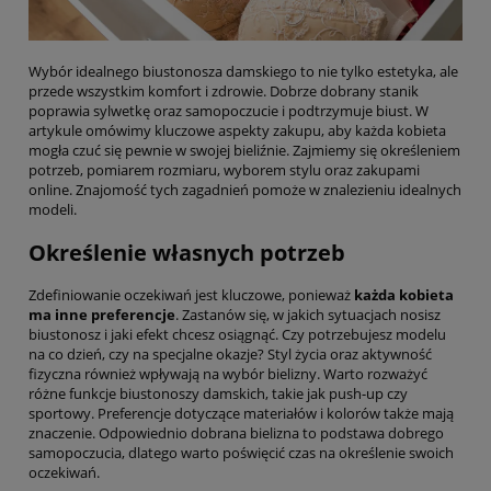
Wybór idealnego biustonosza damskiego to nie tylko estetyka, ale
przede wszystkim komfort i zdrowie. Dobrze dobrany stanik
poprawia sylwetkę oraz samopoczucie i podtrzymuje biust. W
artykule omówimy kluczowe aspekty zakupu, aby każda kobieta
mogła czuć się pewnie w swojej bieliźnie. Zajmiemy się określeniem
potrzeb, pomiarem rozmiaru, wyborem stylu oraz zakupami
online. Znajomość tych zagadnień pomoże w znalezieniu idealnych
modeli.
Określenie własnych potrzeb
Zdefiniowanie oczekiwań jest kluczowe, ponieważ
każda kobieta
ma inne preferencje
. Zastanów się, w jakich sytuacjach nosisz
biustonosz i jaki efekt chcesz osiągnąć. Czy potrzebujesz modelu
na co dzień, czy na specjalne okazje? Styl życia oraz aktywność
fizyczna również wpływają na wybór bielizny. Warto rozważyć
różne funkcje biustonoszy damskich, takie jak push-up czy
sportowy. Preferencje dotyczące materiałów i kolorów także mają
znaczenie. Odpowiednio dobrana bielizna to podstawa dobrego
samopoczucia, dlatego warto poświęcić czas na określenie swoich
oczekiwań.