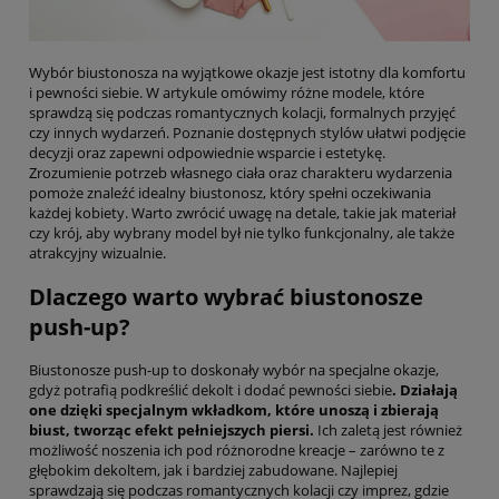
Wybór biustonosza na wyjątkowe okazje jest istotny dla komfortu
i pewności siebie. W artykule omówimy różne modele, które
sprawdzą się podczas romantycznych kolacji, formalnych przyjęć
czy innych wydarzeń. Poznanie dostępnych stylów ułatwi podjęcie
decyzji oraz zapewni odpowiednie wsparcie i estetykę.
Zrozumienie potrzeb własnego ciała oraz charakteru wydarzenia
pomoże znaleźć idealny biustonosz, który spełni oczekiwania
każdej kobiety. Warto zwrócić uwagę na detale, takie jak materiał
czy krój, aby wybrany model był nie tylko funkcjonalny, ale także
atrakcyjny wizualnie.
Dlaczego warto wybrać biustonosze
push-up?
Biustonosze push-up to doskonały wybór na specjalne okazje,
gdyż potrafią podkreślić dekolt i dodać pewności siebie
. Działają
one dzięki specjalnym wkładkom, które unoszą i zbierają
biust, tworząc efekt pełniejszych piersi.
Ich zaletą jest również
możliwość noszenia ich pod różnorodne kreacje – zarówno te z
głębokim dekoltem, jak i bardziej zabudowane. Najlepiej
sprawdzają się podczas romantycznych kolacji czy imprez, gdzie