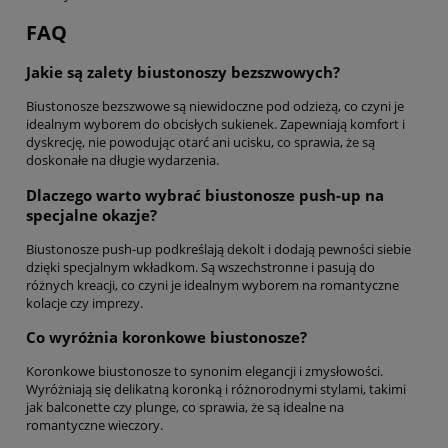
FAQ
Jakie są zalety biustonoszy bezszwowych?
Biustonosze bezszwowe są niewidoczne pod odzieżą, co czyni je
idealnym wyborem do obcisłych sukienek. Zapewniają komfort i
dyskrecję, nie powodując otarć ani ucisku, co sprawia, że są
doskonałe na długie wydarzenia.
Dlaczego warto wybrać biustonosze push-up na
specjalne okazje?
Biustonosze push-up podkreślają dekolt i dodają pewności siebie
dzięki specjalnym wkładkom. Są wszechstronne i pasują do
różnych kreacji, co czyni je idealnym wyborem na romantyczne
kolacje czy imprezy.
Co wyróżnia koronkowe biustonosze?
Koronkowe biustonosze to synonim elegancji i zmysłowości.
Wyróżniają się delikatną koronką i różnorodnymi stylami, takimi
jak balconette czy plunge, co sprawia, że są idealne na
romantyczne wieczory.