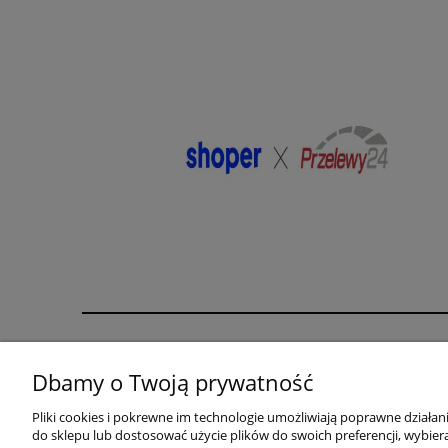
Pomoc
Moje konto
Dbamy o Twoją prywatność
karta rabatowa
Twoje zamówienia
Pliki cookies i pokrewne im technologie umożliwiają poprawne działa
biustonosz gratis
Ustawienia konta
do sklepu lub dostosować użycie plików do swoich preferencji, wybiera
Zwroty i reklamacje