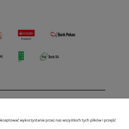
O nas
ści
Kontakt i dane firmy
kceptować wykorzystanie przez nas wszystkich tych plików i przejść
Primas
ul. Jagiellońska 16