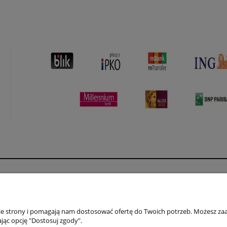
Płatności i dostawa
Informacje
Formy płatności
Polityka prywatno
nie strony i pomagają nam dostosować ofertę do Twoich potrzeb. Możesz zaa
Czas i koszty dostawy
Jak kupować?
jąc opcję "Dostosuj zgody".
Czas realizacji zamówienia
Regulamin