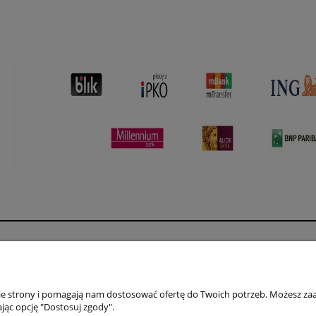
Płatności i dostawa
Informacje
Formy płatności
Polityka prywatno
nie strony i pomagają nam dostosować ofertę do Twoich potrzeb. Możesz zaa
Czas i koszty dostawy
Jak kupować?
jąc opcję "Dostosuj zgody".
Czas realizacji zamówienia
Regulamin