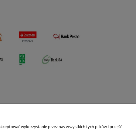
O nas
ści
Kontakt i dane firmy
kceptować wykorzystanie przez nas wszystkich tych plików i przejść
Primas
ul. Jagiellońska 16