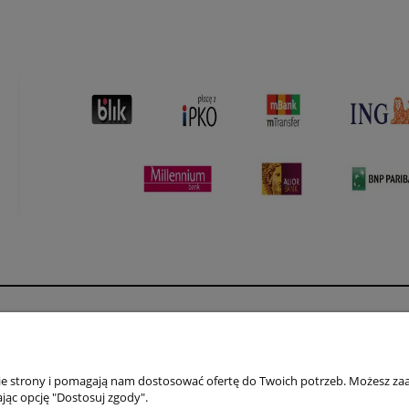
Płatności i dostawa
Informacje
Formy płatności
Polityka prywatno
nie strony i pomagają nam dostosować ofertę do Twoich potrzeb. Możesz zaa
Czas i koszty dostawy
Jak kupować?
jąc opcję "Dostosuj zgody".
Czas realizacji zamówienia
Regulamin