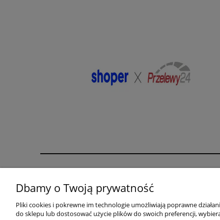
Pomoc
Moje konto
Dbamy o Twoją prywatność
karta rabatowa
Twoje zamówienia
Pliki cookies i pokrewne im technologie umożliwiają poprawne działa
biustonosz gratis
Ustawienia konta
do sklepu lub dostosować użycie plików do swoich preferencji, wybiera
Zwroty i reklamacje