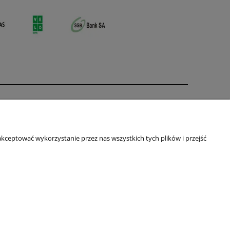
O nas
ści
Kontakt i dane firmy
kceptować wykorzystanie przez nas wszystkich tych plików i przejść
Primas
ul. Jagiellońska 16
64-100 Leszno
NIP: 697-231-84-54
Telefon:
+48 661-613-381
Email:
m.konieczna101@gmail.com