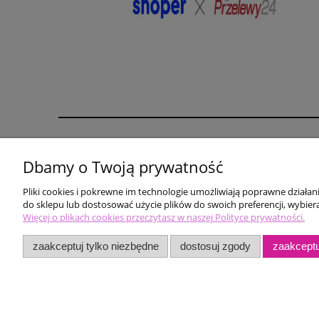
Pomoc
Moje konto
Dbamy o Twoją prywatność
karta rabatowa
Twoje zamówienia
Pliki cookies i pokrewne im technologie umożliwiają poprawne działa
biustonosz gratis
Ustawienia konta
do sklepu lub dostosować użycie plików do swoich preferencji, wybiera
Zwroty i reklamacje
Więcej o plikach cookies przeczytasz w naszej Polityce prywatności.
zaakceptuj tylko niezbędne
dostosuj zgody
zaakceptu