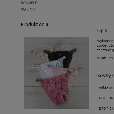
POŚCIELE
RĘCZNIKI
Produkt dnia
Opis
Wykonane z
subtelności
zapewniają
skład: 95%
Koszty
odbiór wł
DHL BOX 
DPD PICKU