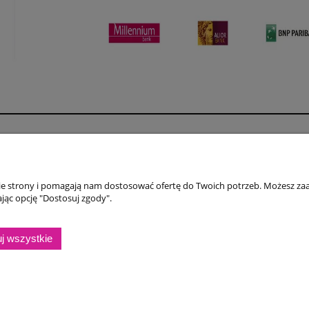
Płatności i dostawa
Informacje
Formy płatności
Polityka prywatno
nie strony i pomagają nam dostosować ofertę do Twoich potrzeb. Możesz zaa
Czas i koszty dostawy
Jak kupować?
jąc opcję "Dostosuj zgody".
Czas realizacji zamówienia
Regulamin
j wszystkie
Sklep internetowy Shoper.pl