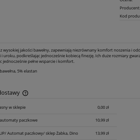
Producent
Kod produ
 wysokiej jakości bawełny, zapewniają niezrównany komfort noszenia i oddy
 i uroku, podkreślając jednocześnie kobiecą finezję. Ich duże rozmiary gwa
c jednocześnie pełne wsparcie i komfort.
 bawełna, 5% elastan
 dostawy
asny w sklepie
0,00 zł
Cena nie zawiera ewentualnych kosztów
płatności
automaty paczkowe
10,99 zł
P/ Automat paczkowy/ sklep Żabka, Dino
13,99 zł