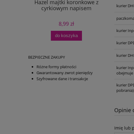
Hazel majtki koronkowe z
kurier DH
cyrkiowym napisem
paczkoma
8,99 zł
kurier Inp
do koszyka
kurier DP
kurier DH
BEZPIECZNE ZAKUPY
Różne formy płatności
kurier In
Gwarantowany zwrot pieniędzy
obejmuje 
Szyfrowane dane i transakcje
kurier DP
pobrania)
Opinie 
Imię lub 