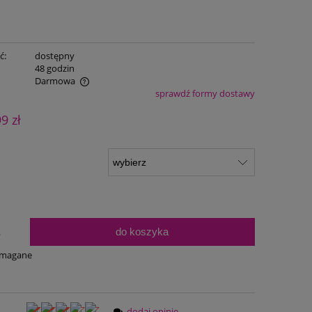
ć:
dostępny
:
48 godzin
Darmowa
sprawdź formy dostawy
ualnych kosztów
99 zł
do koszyka
.
ymagane
dodaj opinię