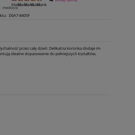
:
medoosi
ktu:
D0A7-8405F
chalność przez cały dzień. Delikatna koronka dodaje im
rantują idealne dopasowanie do pełniejszych kształtów,