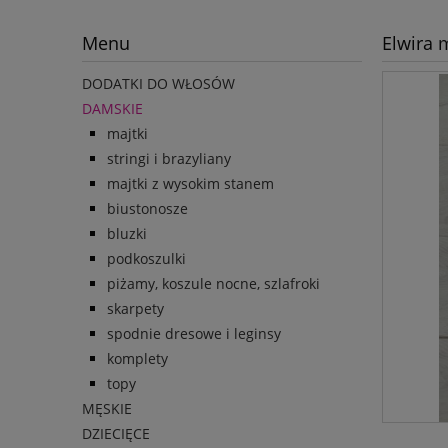
Menu
Elwira 
DODATKI DO WŁOSÓW
DAMSKIE
majtki
stringi i brazyliany
majtki z wysokim stanem
biustonosze
bluzki
podkoszulki
piżamy, koszule nocne, szlafroki
skarpety
spodnie dresowe i leginsy
komplety
topy
MĘSKIE
DZIECIĘCE