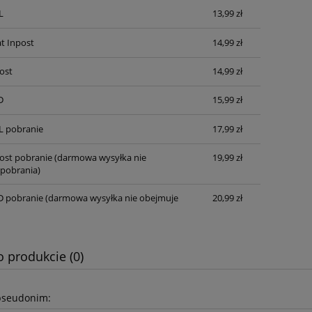
L
13,99 zł
t Inpost
14,99 zł
ost
14,99 zł
D
15,99 zł
L pobranie
17,99 zł
post pobranie
(darmowa wysyłka nie
19,99 zł
pobrania)
D pobranie
(darmowa wysyłka nie obejmuje
20,99 zł
o produkcie (0)
pseudonim: