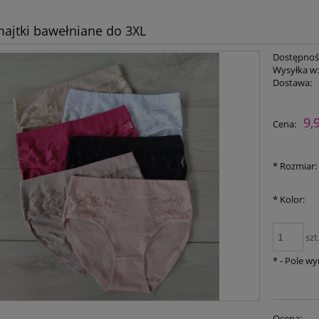
majtki bawełniane do 3XL
Dostępnoś
Wysyłka w
Dostawa:
Cena nie zawiera ewent
9,
Cena:
płatności
*
Rozmiar:
*
Kolor:
szt
*
- Pole w
Ocena: