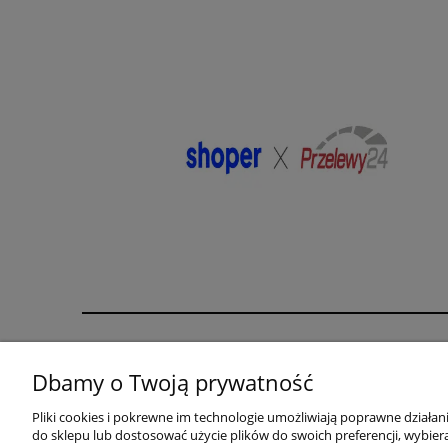
Pomoc
Moje konto
Dbamy o Twoją prywatność
karta rabatowa
Twoje zamówienia
Pliki cookies i pokrewne im technologie umożliwiają poprawne działa
biustonosz gratis
Ustawienia konta
do sklepu lub dostosować użycie plików do swoich preferencji, wybiera
Zwroty i reklamacje