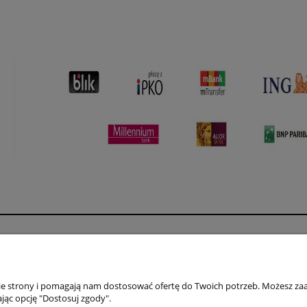
Płatności i dostawa
Informacje
Formy płatności
Polityka prywatno
nie strony i pomagają nam dostosować ofertę do Twoich potrzeb. Możesz zaa
Czas i koszty dostawy
Jak kupować?
jąc opcję "Dostosuj zgody".
Czas realizacji zamówienia
Regulamin