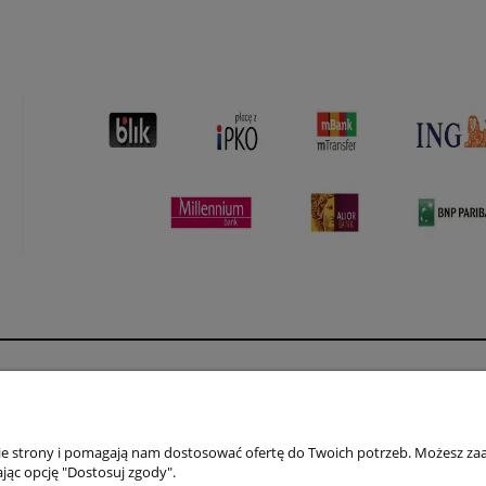
Płatności i dostawa
Informacje
Formy płatności
Polityka prywatno
nie strony i pomagają nam dostosować ofertę do Twoich potrzeb. Możesz zaa
Czas i koszty dostawy
Jak kupować?
jąc opcję "Dostosuj zgody".
Czas realizacji zamówienia
Regulamin