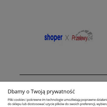
Pomoc
Moje konto
Dbamy o Twoją prywatność
karta rabatowa
Twoje zamówienia
Pliki cookies i pokrewne im technologie umożliwiają poprawne działa
biustonosz gratis
Ustawienia konta
do sklepu lub dostosować użycie plików do swoich preferencji, wybiera
Zwroty i reklamacje