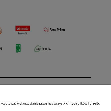
O nas
ści
Kontakt i dane firmy
kceptować wykorzystanie przez nas wszystkich tych plików i przejść
Primas
ul. Jagiellońska 16