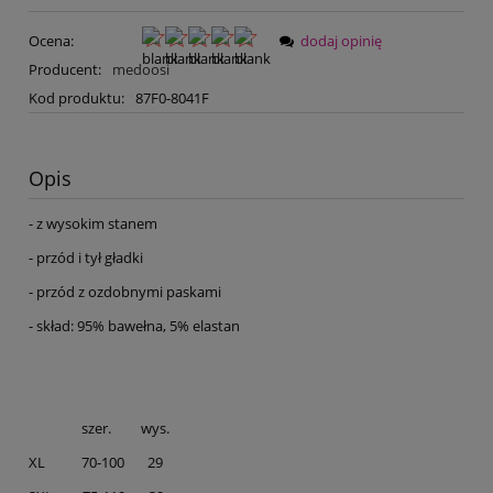
Ocena:
dodaj opinię
Producent:
medoosi
Kod produktu:
87F0-8041F
Opis
- z wysokim stanem
- przód i tył gładki
- przód z ozdobnymi paskami
- skład: 95% bawełna, 5% elastan
szer. wys.
XL 70-100 29