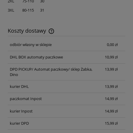
2XL 75-110 30
3XL 80-115 31
Koszty dostawy
Cena nie zawiera ewentualnych kosztów płatności
odbiór własny w sklepie
0,00 zł
DHL BOX automaty paczkowe
10,99 zł
DPD PICKUP/ Automat paczkowy/ sklep Żabka,
13,99 zł
Dino
kurier DHL
13,99 zł
paczkomat Inpost
14,99 zł
kurier Inpost
14,99 zł
kurier DPD
15,99 zł